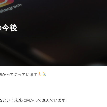
rの今後
来に向かって走っています
る
という未来に向かって進んでいます。