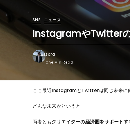
SNS
ニュース
InstagramやTwitte
sora
One Min Read
ここ最近InstagramとTwitterは同じ未
どんな未来かというと
両者とも
クリエイターの経済圏をサポートす